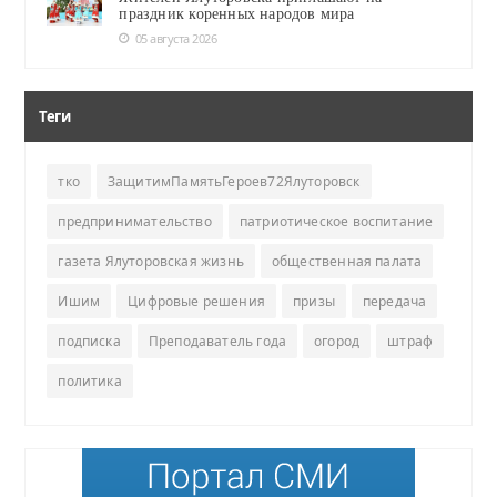
праздник коренных народов мира
05 августа 2026
Теги
тко
ЗащитимПамятьГероев72Ялуторовск
предпринимательство
патриотическое воспитание
газета Ялуторовская жизнь
общественная палата
Ишим
Цифровые решения
призы
передача
подписка
Преподаватель года
огород
штраф
политика