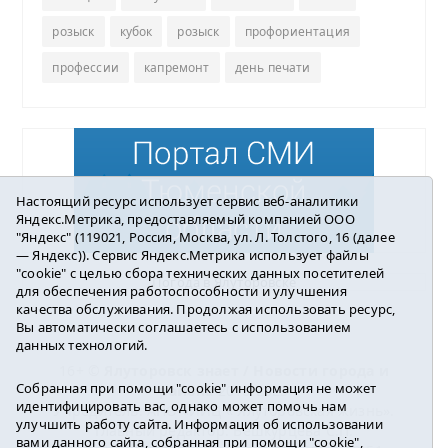
розыск
кубок
розыск
профориентация
профессии
капремонт
день печати
Настоящий ресурс использует сервис веб-аналитики
Яндекс.Метрика, предоставляемый компанией ООО
"Яндекс" (119021, Россия, Москва, ул. Л. Толстого, 16 (далее
— Яндекс)). Сервис Яндекс.Метрика использует файлы
"cookie" с целью сбора технических данных посетителей
Погода в Ялуторовске
для обеспечения работоспособности и улучшения
качества обслуживания. Продолжая использовать ресурс,
Вы автоматически соглашаетесь с использованием
данных технологий.
16+ ©
Ялуторовск знает / Новости города и
Собранная при помощи "cookie" информация не может
района
2016-2023
идентифицировать вас, однако может помочь нам
Учредитель: АНО «ИИЦ « Ялуторовская жизнь».
улучшить работу сайта. Информация об использовании
Главный редактор: Вешкурцева С.П.
вами данного сайта, собранная при помощи "cookie",