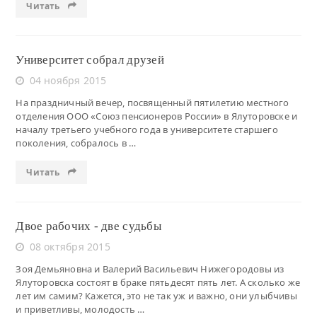
Читать
Университет собрал друзей
04 ноября 2015
На праздничный вечер, посвященный пятилетию местного
отделения ООО «Союз пенсионеров России» в Ялуторовске и
началу третьего учебного года в университете старшего
поколения, собралось в …
Читать
Двое рабочих - две судьбы
08 октября 2015
Зоя Демьяновна и Валерий Васильевич Нижегородовы из
Ялуторовска состоят в браке пятьдесят пять лет. А сколько же
лет им самим? Кажется, это не так уж и важно, они улыбчивы
и приветливы, молодость …