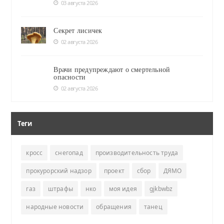
03 августа 2026
Секрет лисичек
02 августа 2026
Врачи предупреждают о смертельной
опасности
02 августа 2026
Теги
кросс
снегопад
производительность труда
прокурорский надзор
проект
сбор
ДЯМО
газ
штрафы
нко
моя идея
gjkbwbz
народные новости
обращения
танец