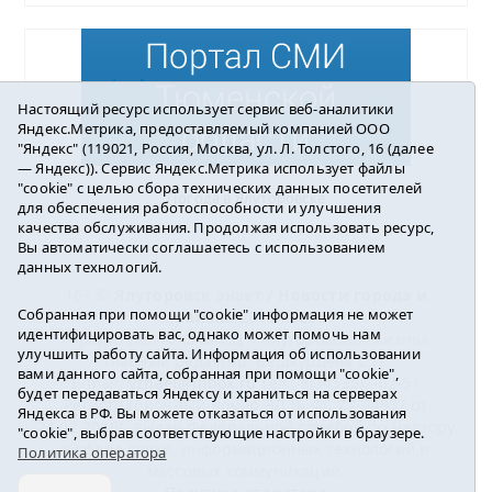
Настоящий ресурс использует сервис веб-аналитики
Яндекс.Метрика, предоставляемый компанией ООО
"Яндекс" (119021, Россия, Москва, ул. Л. Толстого, 16 (далее
— Яндекс)). Сервис Яндекс.Метрика использует файлы
"cookie" с целью сбора технических данных посетителей
Погода в Ялуторовске
для обеспечения работоспособности и улучшения
качества обслуживания. Продолжая использовать ресурс,
Вы автоматически соглашаетесь с использованием
данных технологий.
16+ ©
Ялуторовск знает / Новости города и
Собранная при помощи "cookie" информация не может
района
2016-2023
идентифицировать вас, однако может помочь нам
Учредитель: АНО «ИИЦ « Ялуторовская жизнь».
улучшить работу сайта. Информация об использовании
Главный редактор: Вешкурцева С.П.
вами данного сайта, собранная при помощи "cookie",
E-mail:
yznaet@inbox.ru
Тел.: 8(34535)2-02-51
будет передаваться Яндексу и храниться на серверах
Регистрационный номер ЭЛ № ФС 77-64937 от
Яндекса в РФ. Вы можете отказаться от использования
24.02.2016г. выдан Федеральной службой по надзору
"cookie", выбрав соответствующие настройки в браузере.
в сфере связи, информационных технологий и
Политика оператора
массовых коммуникаций.