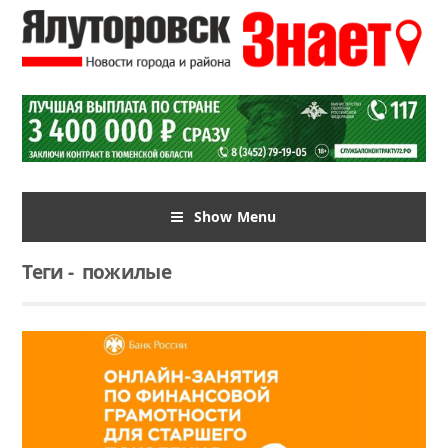
Show Menu
Теги
-
пожилые