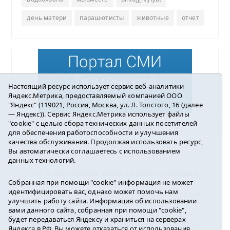
день матери
парашютисты
животные
отчет
Настоящий ресурс использует сервис веб-аналитики
Яндекс.Метрика, предоставляемый компанией ООО
"Яндекс" (119021, Россия, Москва, ул. Л. Толстого, 16 (далее
— Яндекс)). Сервис Яндекс.Метрика использует файлы
"cookie" с целью сбора технических данных посетителей
Погода в Ялуторовске
для обеспечения работоспособности и улучшения
качества обслуживания. Продолжая использовать ресурс,
Вы автоматически соглашаетесь с использованием
данных технологий.
16+ ©
Ялуторовск знает / Новости города и
Собранная при помощи "cookie" информация не может
района
2016-2023
идентифицировать вас, однако может помочь нам
Учредитель: АНО «ИИЦ « Ялуторовская жизнь».
улучшить работу сайта. Информация об использовании
Главный редактор: Вешкурцева С.П.
вами данного сайта, собранная при помощи "cookie",
E-mail:
yznaet@inbox.ru
Тел.: 8(34535)2-02-51
будет передаваться Яндексу и храниться на серверах
Регистрационный номер ЭЛ № ФС 77-64937 от
Яндекса в РФ. Вы можете отказаться от использования