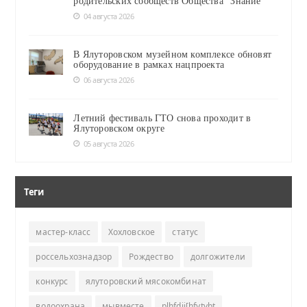
родительских сообществ Общества "Знание"
04 августа 2026
В Ялуторовском музейном комплексе обновят
оборудование в рамках нацпроекта
06 августа 2026
Летний фестиваль ГТО снова проходит в
Ялуторовском округе
05 августа 2026
Теги
мастер-класс
Хохловское
статус
россельхознадзор
Рождество
долгожители
конкурс
ялуторовский мясокомбинат
водоохрана
мывместе
plhfdjj[hfytybt