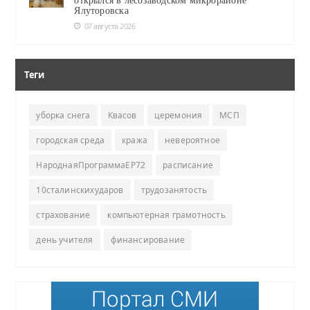
открылся в лесозаводском микрорайоне
Ялуторовска
07 августа 2026
Теги
уборка снега
Квасов
церемония
МСП
городская среда
кража
невероятное
НароднаяПрограммаЕР72
расписание
10сталинскихударов
трудозанятость
страхование
компьютерная грамотность
день учителя
финансирование