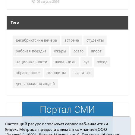
05 августа 2026
Теги
декабристские вечера
встреча
студенты
рабочая поездка
ожары
осаго
япорт
национальности
школьники
вуз
поход
образование
женщины
выставки
день пожилых людей
Настоящий ресурс использует сервис веб-аналитики
Яндекс.Метрика, предоставляемый компанией ООО
"Яндекс" (119021, Россия, Москва, ул. Л. Толстого, 16 (далее