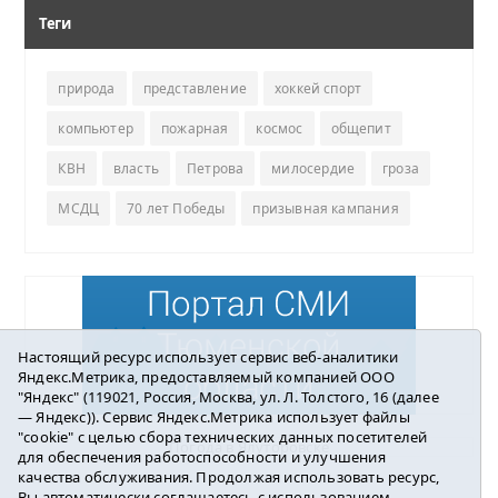
Теги
природа
представление
хоккей спорт
компьютер
пожарная
космос
общепит
КВН
власть
Петрова
милосердие
гроза
МСДЦ
70 лет Победы
призывная кампания
Настоящий ресурс использует сервис веб-аналитики
Яндекс.Метрика, предоставляемый компанией ООО
"Яндекс" (119021, Россия, Москва, ул. Л. Толстого, 16 (далее
— Яндекс)). Сервис Яндекс.Метрика использует файлы
"cookie" с целью сбора технических данных посетителей
Погода в Ялуторовске
для обеспечения работоспособности и улучшения
качества обслуживания. Продолжая использовать ресурс,
Вы автоматически соглашаетесь с использованием