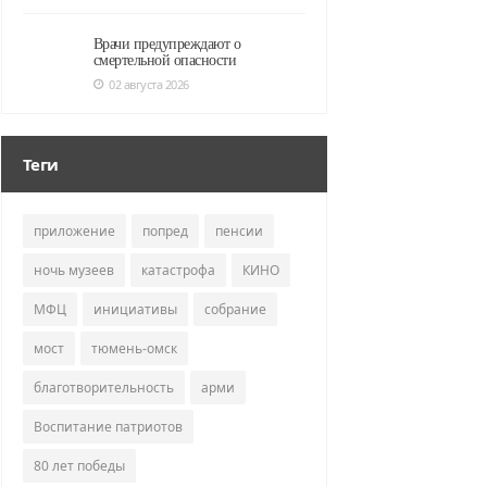
Врачи предупреждают о
смертельной опасности
02 августа 2026
Теги
приложение
попред
пенсии
ночь музеев
катастрофа
КИНО
МФЦ
инициативы
собрание
мост
тюмень-омск
благотворительность
арми
Воспитание патриотов
80 лет победы