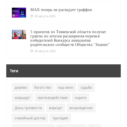
MAX теперь не расходует траффик
03 августа 2026
5 проектов из Тюменской области получат
гранты по итогам расширения перечня
победителей Конкурса инициатив
родительских сообществ Общества "Знание"
04 августа 2026
Теги
дерево
богатство
код кино
судьба
маршрут
противодействие
карате
День трезвости
воркаут
возрождение
семейный доктор
трагедия