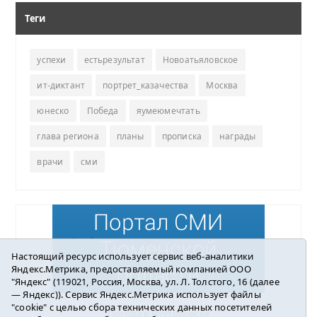
Теги
успехи
естьрезультат
Новоатьяловское
ит-диктант
портрет_казачества
Москва
юнеско
Победа
яумеюмечтать
глава региона
планы
прописка
награды
врачи
сми
Настоящий ресурс использует сервис веб-аналитики
Яндекс.Метрика, предоставляемый компанией ООО
"Яндекс" (119021, Россия, Москва, ул. Л. Толстого, 16 (далее
— Яндекс)). Сервис Яндекс.Метрика использует файлы
"cookie" с целью сбора технических данных посетителей
Погода в Ялуторовске