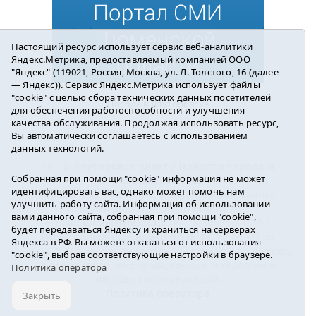
Настоящий ресурс использует сервис веб-аналитики
Яндекс.Метрика, предоставляемый компанией ООО
"Яндекс" (119021, Россия, Москва, ул. Л. Толстого, 16 (далее
— Яндекс)). Сервис Яндекс.Метрика использует файлы
"cookie" с целью сбора технических данных посетителей
Погода в Ялуторовске
для обеспечения работоспособности и улучшения
качества обслуживания. Продолжая использовать ресурс,
Вы автоматически соглашаетесь с использованием
данных технологий.
16+ ©
Ялуторовск знает / Новости города и
Собранная при помощи "cookie" информация не может
района
2016-2023
идентифицировать вас, однако может помочь нам
Учредитель: АНО «ИИЦ « Ялуторовская жизнь».
улучшить работу сайта. Информация об использовании
Главный редактор: Вешкурцева С.П.
вами данного сайта, собранная при помощи "cookie",
E-mail:
yznaet@inbox.ru
Тел.: 8(34535)2-02-51
будет передаваться Яндексу и храниться на серверах
Регистрационный номер ЭЛ № ФС 77-64937 от
Яндекса в РФ. Вы можете отказаться от использования
24.02.2016г. выдан Федеральной службой по надзору
"cookie", выбрав соответствующие настройки в браузере.
в сфере связи, информационных технологий и
Политика оператора
массовых коммуникаций.
Политика оператора
Закрыть