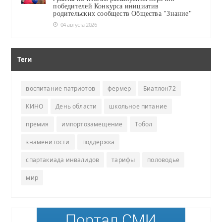
победителей Конкурса инициатив
родительских сообществ Общества "Знание"
04 августа 2026
Теги
воспитание патриотов
фермер
Биатлон72
КИНО
День области
школьное питание
премия
импортозамещение
Тобол
знаменитости
поддержка
спартакиада инвалидов
тарифы
половодье
мир