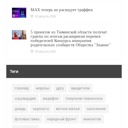
MAX теперь не расходует траффик
03 августа 2026
5 проектов из Тюменской области получат
гранты по итогам расширения перечня
победителей Конкурса инициатив
родительских сообществ Общества "Знание"
04 августа 2026
Теги
гололёд
морозы
дрсу
вредители
нацгвардия
марафон
покупаем тюменское
дождь
зарплата
ветхое жильё
население
фотовыставка
народный фронт
мамонтов