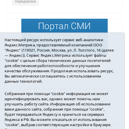
передовики
Настоящий ресурс использует сервис веб-аналитики
Яндекс.Метрика, предоставляемый компанией ООО
"Яндекс" (119021, Россия, Москва, ул. Л. Толстого, 16 (далее
— Яндекс)). Сервис Яндекс.Метрика использует файлы
"cookie" с целью сбора технических данных посетителей
Погода в Ялуторовске
для обеспечения работоспособности и улучшения
качества обслуживания. Продолжая использовать ресурс,
Вы автоматически соглашаетесь с использованием
данных технологий.
16+ ©
Ялуторовск знает / Новости города и
Собранная при помощи "cookie" информация не может
района
2016-2023
идентифицировать вас, однако может помочь нам
Учредитель: АНО «ИИЦ « Ялуторовская жизнь».
улучшить работу сайта. Информация об использовании
Главный редактор: Вешкурцева С.П.
вами данного сайта, собранная при помощи "cookie",
E-mail:
yznaet@inbox.ru
Тел.: 8(34535)2-02-51
будет передаваться Яндексу и храниться на серверах
Регистрационный номер ЭЛ № ФС 77-64937 от
Яндекса в РФ. Вы можете отказаться от использования
24.02.2016г. выдан Федеральной службой по надзору
"cookie", выбрав соответствующие настройки в браузере.
в сфере связи, информационных технологий и