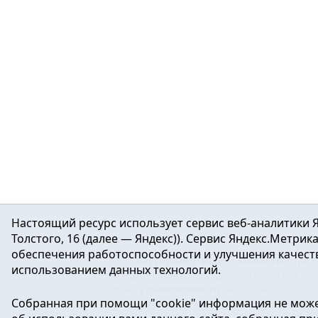
Настоящий ресурс использует сервис веб-аналитики Я
Толстого, 16 (далее — Яндекс)). Сервис Яндекс.Метри
обеспечения работоспособности и улучшения качеств
16+ ©
Ялуторовск знает / Новости город
использованием данных технологий.
Учредитель: АНО «ИИЦ « Ялуторовская жиз
E-mail:
yznaet@inbox.ru
Тел.: 8(34535)2-02-
Собранная при помощи "cookie" информация не може
Регистрационный номер ЭЛ № ФС 77-64937 
массовых коммуникаций.