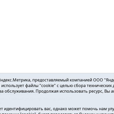
ндекс.Метрика, предоставляемый компанией ООО "Яндекс"
ка использует файлы "cookie" с целью сбора технических
а обслуживания. Продолжая использовать ресурс, Вы а
а и района
2016-2023
нь». Главный редактор: Вешкурцева С.П.
51
т идентифицировать вас, однако может помочь нам ул
от 24.02.2016г. выдан Федеральной службой по надзору в сфе