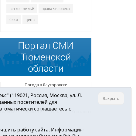
ветхое жильё
права человека
ёлки
цены
Погода в Ялуторовске
 (119021, Россия, Москва, ул. Л.
Закрыть
 данных посетителей для
втоматически соглашаетесь с
Главная
Новости
О нас
Контакты
учшить работу сайта. Информация
ре связи, информационных технологий и