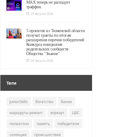
MAX теперь не расходует
траффик
03 августа 2026
5 проектов из Тюменской области
получат гранты по итогам
расширения перечня победителей
Конкурса инициатив
родительских сообществ
Общества "Знание"
04 августа 2026
Теги
JuniorSkills
богатство
банки
маршруты ремонт
воркаут
ЦБС
полиатлон
память
победители
селекция
происшествие