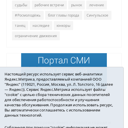
судьбы
рабочие встречи
рынок
лечение
#Росмолодёжь
блог главы города
Сингульское
танец
наследие
юнкоры
ограничение движения
Настоящий ресурс использует сервис веб-аналитики
Яндекс.Метрика, предоставляемый компанией ООО
"Яндекс" (119021, Россия, Москва, ул. Л. Толстого, 16 (далее
— Яндекс)). Сервис Яндекс.Метрика использует файлы
"cookie" с целью сбора технических данных посетителей
Погода в Ялуторовске
для обеспечения работоспособности и улучшения
качества обслуживания. Продолжая использовать ресурс,
Вы автоматически соглашаетесь с использованием
данных технологий.
16+ ©
Ялуторовск знает / Новости города и
Собранная при помощи "cookie" информация не может