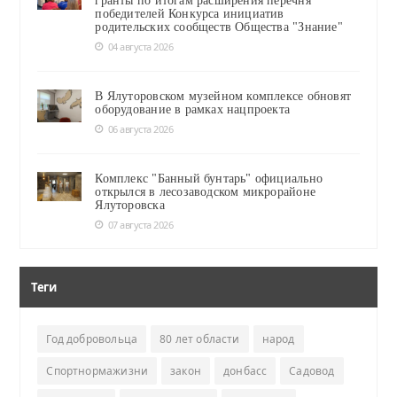
гранты по итогам расширения перечня
победителей Конкурса инициатив
родительских сообществ Общества "Знание"
04 августа 2026
В Ялуторовском музейном комплексе обновят
оборудование в рамках нацпроекта
06 августа 2026
Комплекс "Банный бунтарь" официально
открылся в лесозаводском микрорайоне
Ялуторовска
07 августа 2026
Теги
Год добровольца
80 лет области
народ
Спортнормажизни
закон
донбасс
Садовод