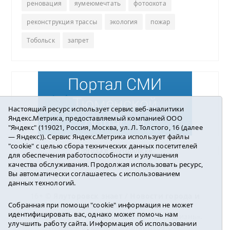
реновация
яумеюмечтать
фотоохота
реконструкция трассы
экология
пожар
Тобольск
запрет
Настоящий ресурс использует сервис веб-аналитики
Яндекс.Метрика, предоставляемый компанией ООО
"Яндекс" (119021, Россия, Москва, ул. Л. Толстого, 16 (далее
— Яндекс)). Сервис Яндекс.Метрика использует файлы
"cookie" с целью сбора технических данных посетителей
Погода в Ялуторовске
для обеспечения работоспособности и улучшения
качества обслуживания. Продолжая использовать ресурс,
Вы автоматически соглашаетесь с использованием
данных технологий.
16+ ©
Ялуторовск знает / Новости города и
Собранная при помощи "cookie" информация не может
района
2016-2023
идентифицировать вас, однако может помочь нам
Учредитель: АНО «ИИЦ « Ялуторовская жизнь».
улучшить работу сайта. Информация об использовании
Главный редактор: Вешкурцева С.П.