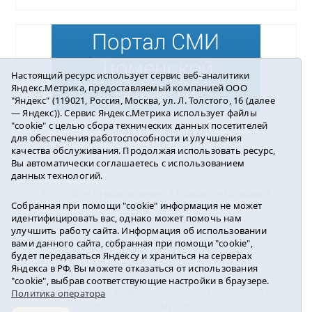
Настоящий ресурс использует сервис веб-аналитики
Яндекс.Метрика, предоставляемый компанией ООО
"Яндекс" (119021, Россия, Москва, ул. Л. Толстого, 16 (далее
— Яндекс)). Сервис Яндекс.Метрика использует файлы
"cookie" с целью сбора технических данных посетителей
Погода в Ялуторовске
для обеспечения работоспособности и улучшения
качества обслуживания. Продолжая использовать ресурс,
Вы автоматически соглашаетесь с использованием
данных технологий.
16+ ©
Ялуторовск знает / Новости города и
Собранная при помощи "cookie" информация не может
района
2016-2023
идентифицировать вас, однако может помочь нам
Учредитель: АНО «ИИЦ « Ялуторовская жизнь».
улучшить работу сайта. Информация об использовании
Главный редактор: Вешкурцева С.П.
вами данного сайта, собранная при помощи "cookie",
E-mail:
yznaet@inbox.ru
Тел.: 8(34535)2-02-51
будет передаваться Яндексу и храниться на серверах
Регистрационный номер ЭЛ № ФС 77-64937 от
Яндекса в РФ. Вы можете отказаться от использования
24.02.2016г. выдан Федеральной службой по надзору
"cookie", выбрав соответствующие настройки в браузере.
в сфере связи, информационных технологий и
Политика оператора
массовых коммуникаций.