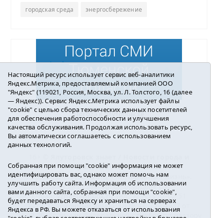
городская среда
энергосбережение
Настоящий ресурс использует сервис веб-аналитики
Яндекс.Метрика, предоставляемый компанией ООО
"Яндекс" (119021, Россия, Москва, ул. Л. Толстого, 16 (далее
— Яндекс)). Сервис Яндекс.Метрика использует файлы
"cookie" с целью сбора технических данных посетителей
Погода в Ялуторовске
для обеспечения работоспособности и улучшения
качества обслуживания. Продолжая использовать ресурс,
Вы автоматически соглашаетесь с использованием
данных технологий.
16+ ©
Ялуторовск знает / Новости города и
Собранная при помощи "cookie" информация не может
района
2016-2023
идентифицировать вас, однако может помочь нам
Учредитель: АНО «ИИЦ « Ялуторовская жизнь».
улучшить работу сайта. Информация об использовании
Главный редактор: Вешкурцева С.П.
вами данного сайта, собранная при помощи "cookie",
E-mail:
yznaet@inbox.ru
Тел.: 8(34535)2-02-51
будет передаваться Яндексу и храниться на серверах
Регистрационный номер ЭЛ № ФС 77-64937 от
Яндекса в РФ. Вы можете отказаться от использования
24.02.2016г. выдан Федеральной службой по надзору