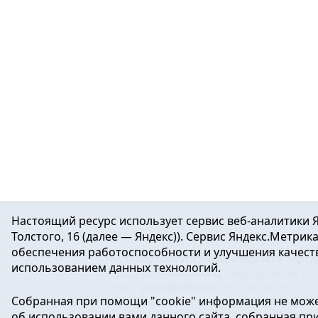
Настоящий ресурс использует сервис веб-аналитики Я
Толстого, 16 (далее — Яндекс)). Сервис Яндекс.Метри
обеспечения работоспособности и улучшения качеств
16+ ©
Ялуторовск знает / Новости город
использованием данных технологий.
Учредитель: АНО «ИИЦ « Ялуторовская жиз
E-mail:
yznaet@inbox.ru
Тел.: 8(34535)2-02-
Собранная при помощи "cookie" информация не може
Регистрационный номер ЭЛ № ФС 77-64937 
об использовании вами данного сайта, собранная при 
массовых коммуникаций.