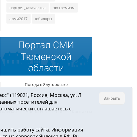
портрет_казачества
экстремизм
арми2017
юбиляры
Погода в Ялуторовске
 (119021, Россия, Москва, ул. Л.
Закрыть
 данных посетителей для
втоматически соглашаетесь с
Главная
Новости
О нас
Контакты
учшить работу сайта. Информация
ре связи, информационных технологий и
ся на серверах Яндекса в РФ. Вы