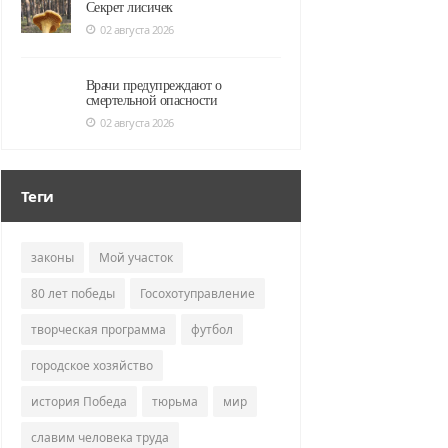
Секрет лисичек
02 августа 2026
Врачи предупреждают о
смертельной опасности
02 августа 2026
Теги
законы
Мой участок
80 лет победы
Госохотуправление
творческая программа
футбол
городское хозяйство
история Победа
тюрьма
мир
славим человека труда