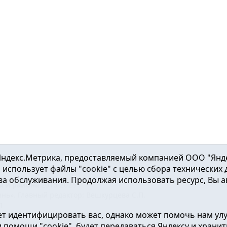
ндекс.Метрика, предоставляемый компанией ООО "Яндекс"
ка использует файлы "cookie" с целью сбора технических
а обслуживания. Продолжая использовать ресурс, Вы а
а и района
2016-2023
нь». Главный редактор: Вешкурцева С.П.
51
т идентифицировать вас, однако может помочь нам ул
от 24.02.2016г. выдан Федеральной службой по надзору в сфе
помощи "cookie", будет передаваться Яндексу и хранить