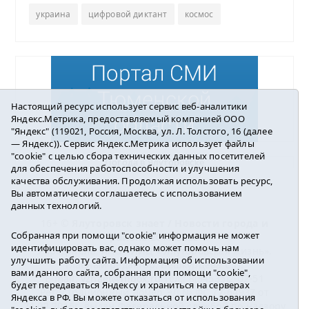
украина
цифровой диктант
космос
Настоящий ресурс использует сервис веб-аналитики
Яндекс.Метрика, предоставляемый компанией ООО
"Яндекс" (119021, Россия, Москва, ул. Л. Толстого, 16 (далее
— Яндекс)). Сервис Яндекс.Метрика использует файлы
"cookie" с целью сбора технических данных посетителей
Погода в Ялуторовске
для обеспечения работоспособности и улучшения
качества обслуживания. Продолжая использовать ресурс,
Вы автоматически соглашаетесь с использованием
данных технологий.
16+ ©
Ялуторовск знает / Новости города и
Собранная при помощи "cookie" информация не может
района
2016-2023
идентифицировать вас, однако может помочь нам
Учредитель: АНО «ИИЦ « Ялуторовская жизнь».
улучшить работу сайта. Информация об использовании
Главный редактор: Вешкурцева С.П.
вами данного сайта, собранная при помощи "cookie",
E-mail:
yznaet@inbox.ru
Тел.: 8(34535)2-02-51
будет передаваться Яндексу и храниться на серверах
Регистрационный номер ЭЛ № ФС 77-64937 от
Яндекса в РФ. Вы можете отказаться от использования
24.02.2016г. выдан Федеральной службой по надзору