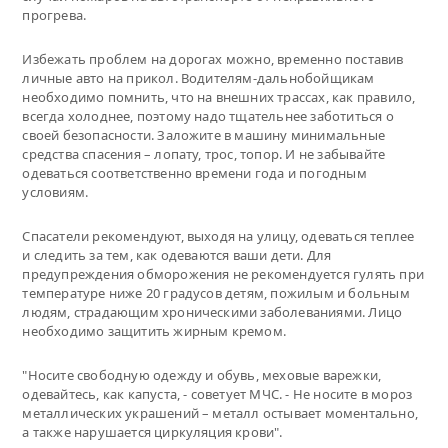
прогрева.
Избежать проблем на дорогах можно, временно поставив
личные авто на прикол. Водителям-дальнобойщикам
необходимо помнить, что на внешних трассах, как правило,
всегда холоднее, поэтому надо тщательнее заботиться о
своей безопасности. Заложите в машину минимальные
средства спасения – лопату, трос, топор. И не забывайте
одеваться соответственно времени года и погодным
условиям.
Спасатели рекомендуют, выходя на улицу, одеваться теплее
и следить за тем, как одеваются ваши дети. Для
предупреждения обморожения не рекомендуется гулять при
температуре ниже 20 градусов детям, пожилым и больным
людям, страдающим хроническими заболеваниями. Лицо
необходимо защитить жирным кремом.
"Носите свободную одежду и обувь, меховые варежки,
одевайтесь, как капуста, - советует МЧС. - Не носите в мороз
металлических украшений – металл остывает моментально,
а также нарушается циркуляция крови".