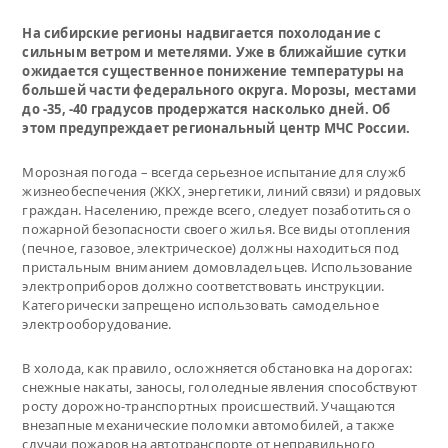
На сибирские регионы надвигается похолодание с
сильным ветром и метелями. Уже в ближайшие сутки
ожидается существенное понижение температуры на
большей части федерального округа. Морозы, местами
до -35, -40 градусов продержатся насколько дней. Об
этом предупреждает региональный центр МЧС России.
Морозная погода – всегда серьезное испытание для служб
жизнеобеспечения (ЖКХ, энергетики, линий связи) и рядовых
граждан. Населению, прежде всего, следует позаботиться о
пожарной безопасности своего жилья. Все виды отопления
(печное, газовое, электрическое) должны находиться под
пристальным вниманием домовладельцев. Использование
электроприборов должно соответствовать инструкции.
Категорически запрещено использовать самодельное
электрооборудование.
В холода, как правило, осложняется обстановка на дорогах:
снежные накаты, заносы, гололедные явления способствуют
росту дорожно-транспортных происшествий. Учащаются
внезапные механические поломки автомобилей, а также
случаи пожаров на автотранспорте от неправильного