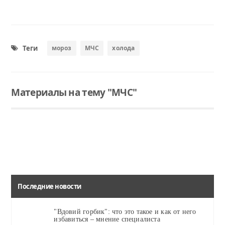
Теги
мороз
МЧС
холода
Материалы на тему "МЧС"
Читать
Читать
Читать
В Ялуторовске мужчина и женщина погибли во время пожара
Так при свете дня выглядит пострадавшая двухэтажка на Свердлова, 154
В летних пришкольных лагерях организовано восемь профилактических уроков, присутствовало более 300 школьников.
Последние новости
"Вдовий горбик": что это такое и как от него
избавиться – мнение специалиста