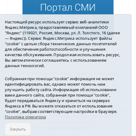
Настоящий ресурс использует сервис веб-аналитики
Яндекс.Метрика, предоставляемый компанией ООО
"Яндекс" (119021, Россия, Москва, ул. Л. Толстого, 16 (далее
— Яндекс)). Сервис Яндекс.Метрика использует файлы
"cookie" с целью сбора технических данных посетителей
Погода в Ялуторовске
для обеспечения работоспособности и улучшения
качества обслуживания. Продолжая использовать ресурс,
Вы автоматически соглашаетесь с использованием
данных технологий.
16+ ©
Ялуторовск знает / Новости города и
Собранная при помощи "cookie" информация не может
района
2016-2023
идентифицировать вас, однако может помочь нам
Учредитель: АНО «ИИЦ « Ялуторовская жизнь».
улучшить работу сайта. Информация об использовании
Главный редактор: Вешкурцева С.П.
вами данного сайта, собранная при помощи "cookie",
E-mail:
yznaet@inbox.ru
Тел.: 8(34535)2-02-51
будет передаваться Яндексу и храниться на серверах
Регистрационный номер ЭЛ № ФС 77-64937 от
Яндекса в РФ. Вы можете отказаться от использования
24.02.2016г. выдан Федеральной службой по надзору
"cookie", выбрав соответствующие настройки в браузере.
в сфере связи, информационных технологий и
Политика оператора
массовых коммуникаций.
Политика оператора
Закрыть