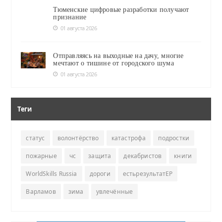
Тюменские цифровые разработки получают
признание
01 августа 2026
Отправляясь на выходные на дачу, многие
мечтают о тишине от городского шума
01 августа 2026
Теги
статус
волонтёрство
катастрофа
подростки
пожарные
чс
защита
декабристов
книги
WorldSkills Russia
дороги
естьрезультатЕР
Варламов
зима
увлечённые