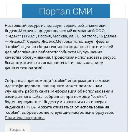
Настоящий ресурс использует сервис веб-аналитики
Яндекс.Метрика, предоставляемый компанией ООО
"Яндекс" (119021, Россия, Москва, ул. Л. Толстого, 16 (далее
— Яндекс)). Сервис Яндекс.Метрика использует файлы
"cookie" с целью сбора технических данных посетителей
Погода в Ялуторовске
для обеспечения работоспособности и улучшения
качества обслуживания. Продолжая использовать ресурс,
Вы автоматически соглашаетесь с использованием
данных технологий.
16+ ©
Ялуторовск знает / Новости города и
Собранная при помощи "cookie" информация не может
района
2016-2023
идентифицировать вас, однако может помочь нам
Учредитель: АНО «ИИЦ « Ялуторовская жизнь».
улучшить работу сайта. Информация об использовании
Главный редактор: Вешкурцева С.П.
вами данного сайта, собранная при помощи "cookie",
E-mail:
yznaet@inbox.ru
Тел.: 8(34535)2-02-51
будет передаваться Яндексу и храниться на серверах
Регистрационный номер ЭЛ № ФС 77-64937 от
Яндекса в РФ. Вы можете отказаться от использования
24.02.2016г. выдан Федеральной службой по надзору
"cookie", выбрав соответствующие настройки в браузере.
в сфере связи, информационных технологий и
Политика оператора
массовых коммуникаций.
Политика оператора
Закрыть