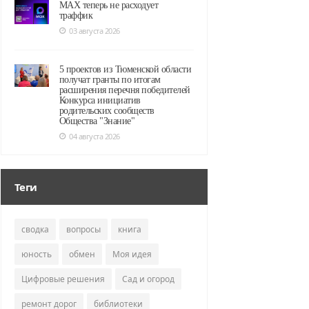
MAX теперь не расходует
траффик
03 августа 2026
5 проектов из Тюменской области
получат гранты по итогам
расширения перечня победителей
Конкурса инициатив
родительских сообществ
Общества "Знание"
04 августа 2026
Теги
сводка
вопросы
книга
юность
обмен
Моя идея
Цифровые решения
Сад и огород
ремонт дорог
библиотеки