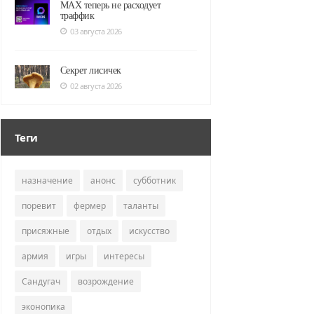
MAX теперь не расходует
траффик
03 августа 2026
Секрет лисичек
02 августа 2026
Теги
назначение
анонс
субботник
поревит
фермер
таланты
присяжные
отдых
искусство
армия
игры
интересы
Сандугач
возрождение
эконопика