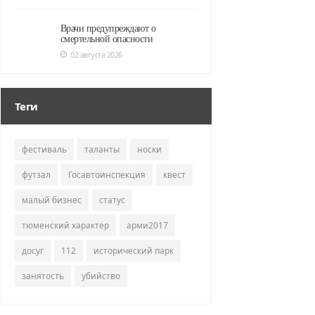
Врачи предупреждают о
смертельной опасности
02 августа 2026
Теги
фестиваль
таланты
носки
футзал
Госавтоинспекция
квест
малый бизнес
статус
тюменский характер
арми2017
досуг
112
исторический парк
занятость
убийство