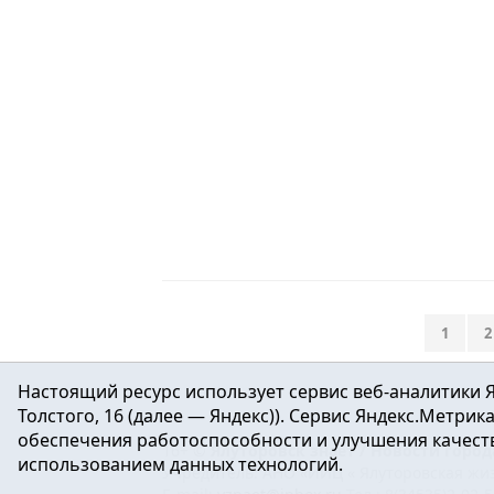
1
2
Настоящий ресурс использует сервис веб-аналитики Я
Толстого, 16 (далее — Яндекс)). Сервис Яндекс.Метри
обеспечения работоспособности и улучшения качеств
16+ ©
Ялуторовск знает / Новости город
использованием данных технологий.
Учредитель: АНО «ИИЦ « Ялуторовская жиз