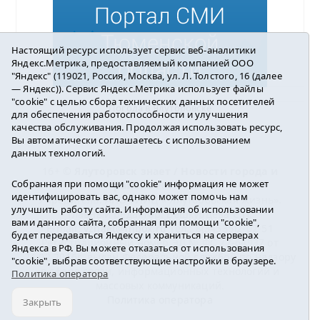
Настоящий ресурс использует сервис веб-аналитики
Яндекс.Метрика, предоставляемый компанией ООО
"Яндекс" (119021, Россия, Москва, ул. Л. Толстого, 16 (далее
— Яндекс)). Сервис Яндекс.Метрика использует файлы
"cookie" с целью сбора технических данных посетителей
Погода в Ялуторовске
для обеспечения работоспособности и улучшения
качества обслуживания. Продолжая использовать ресурс,
Вы автоматически соглашаетесь с использованием
данных технологий.
16+ ©
Ялуторовск знает / Новости города и
Собранная при помощи "cookie" информация не может
района
2016-2023
идентифицировать вас, однако может помочь нам
Учредитель: АНО «ИИЦ « Ялуторовская жизнь».
улучшить работу сайта. Информация об использовании
Главный редактор: Вешкурцева С.П.
вами данного сайта, собранная при помощи "cookie",
E-mail:
yznaet@inbox.ru
Тел.: 8(34535)2-02-51
будет передаваться Яндексу и храниться на серверах
Регистрационный номер ЭЛ № ФС 77-64937 от
Яндекса в РФ. Вы можете отказаться от использования
24.02.2016г. выдан Федеральной службой по надзору
"cookie", выбрав соответствующие настройки в браузере.
в сфере связи, информационных технологий и
Политика оператора
массовых коммуникаций.
Политика оператора
Закрыть