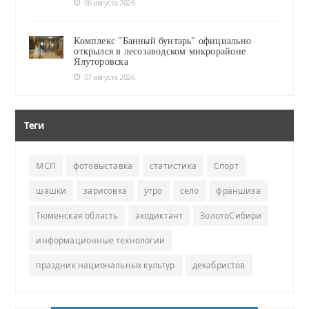
06 августа 2026
Комплекс "Банный бунтарь" официально
открылся в лесозаводском микрорайоне
Ялуторовска
07 августа 2026
Теги
МСП
фотовыставка
статистика
Спорт
шашки
зарисовка
утро
село
франшиза
Тюменская область
экодиктант
ЗолотоСибири
информационные технологии
праздник национальных культур
декабристов