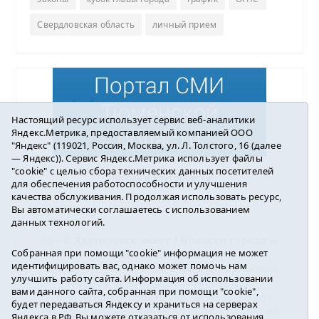
Свердловская область
личный прием
Настоящий ресурс использует сервис веб-аналитики
Яндекс.Метрика, предоставляемый компанией ООО
"Яндекс" (119021, Россия, Москва, ул. Л. Толстого, 16 (далее
— Яндекс)). Сервис Яндекс.Метрика использует файлы
"cookie" с целью сбора технических данных посетителей
Погода в Ялуторовске
для обеспечения работоспособности и улучшения
качества обслуживания. Продолжая использовать ресурс,
Вы автоматически соглашаетесь с использованием
данных технологий.
16+ ©
Ялуторовск знает / Новости города и
Собранная при помощи "cookie" информация не может
района
2016-2023
идентифицировать вас, однако может помочь нам
Учредитель: АНО «ИИЦ « Ялуторовская жизнь».
улучшить работу сайта. Информация об использовании
Главный редактор: Вешкурцева С.П.
вами данного сайта, собранная при помощи "cookie",
E-mail:
yznaet@inbox.ru
Тел.: 8(34535)2-02-51
будет передаваться Яндексу и храниться на серверах
Регистрационный номер ЭЛ № ФС 77-64937 от
Яндекса в РФ. Вы можете отказаться от использования