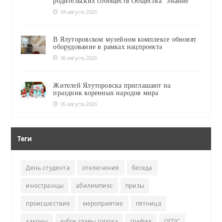
родительских сообществ Общества "Знание"
04 августа 2026
В Ялуторовском музейном комплексе обновят
оборудование в рамках нацпроекта
06 августа 2026
Жителей Ялуторовска приглашают на
праздник коренных народов мира
05 августа 2026
Теги
День студента
отключения
беседа
иностранцы
абилимпикс
призы
происшествия
мероприятие
пятница
законы
кубок главы города
график
ОГПС