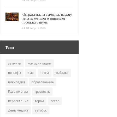
Отправляясь на выходные на дачу,
многие мечтают о тишине от
городского шума
01 августа 2026
Теги
земляки
коммуникации
штрафы
имя
такси
рыбалка
википедия
образоваание
Год экологии
трезвость
переселение
герои
ветер
День медика
автобус