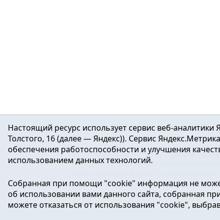
Настоящий ресурс использует сервис веб-аналитики Я
Толстого, 16 (далее — Яндекс)). Сервис Яндекс.Метри
обеспечения работоспособности и улучшения качеств
16+ ©
Ялуторовск знает / Новости город
использованием данных технологий.
Учредитель: АНО «ИИЦ « Ялуторовская жиз
E-mail:
yznaet@inbox.ru
Тел.: 8(34535)2-02-
Собранная при помощи "cookie" информация не може
Регистрационный номер ЭЛ № ФС 77-64937 
об использовании вами данного сайта, собранная при 
массовых коммуникаций.
Политика оператора
можете отказаться от использования "cookie", выбра