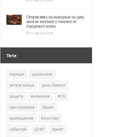
Отправляясь на выходные на дачу,
многие мечтают о тишине от
городского шума
01 августа 2026
Теги
порядок
школьники
ветхое жильё
день памяти
защита
внимание
ФСБ
преступление
Ишим
краеведение
богатство
сабантуй
ЦСФР
приют