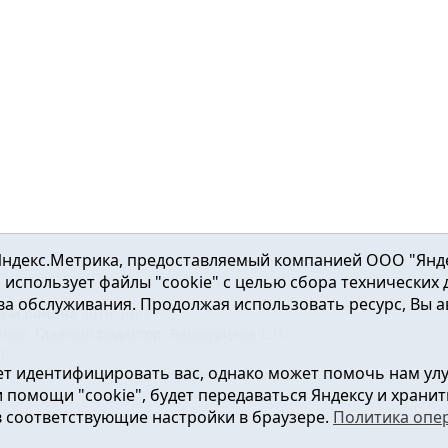
ндекс.Метрика, предоставляемый компанией ООО "Яндекс"
ка использует файлы "cookie" с целью сбора технических
а обслуживания. Продолжая использовать ресурс, Вы а
а и района
2016-2023
нь». Главный редактор: Вешкурцева С.П.
51
т идентифицировать вас, однако может помочь нам ул
от 24.02.2016г. выдан Федеральной службой по надзору в сфе
помощи "cookie", будет передаваться Яндексу и хранить
в соответствующие настройки в браузере.
Политика опе