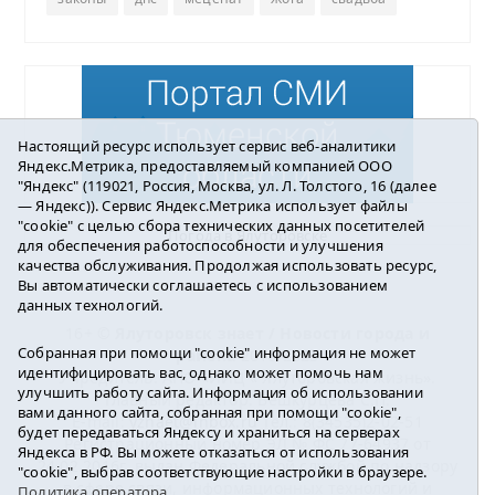
Настоящий ресурс использует сервис веб-аналитики
Яндекс.Метрика, предоставляемый компанией ООО
"Яндекс" (119021, Россия, Москва, ул. Л. Толстого, 16 (далее
— Яндекс)). Сервис Яндекс.Метрика использует файлы
"cookie" с целью сбора технических данных посетителей
Погода в Ялуторовске
для обеспечения работоспособности и улучшения
качества обслуживания. Продолжая использовать ресурс,
Вы автоматически соглашаетесь с использованием
данных технологий.
16+ ©
Ялуторовск знает / Новости города и
Собранная при помощи "cookie" информация не может
района
2016-2023
идентифицировать вас, однако может помочь нам
Учредитель: АНО «ИИЦ « Ялуторовская жизнь».
улучшить работу сайта. Информация об использовании
Главный редактор: Вешкурцева С.П.
вами данного сайта, собранная при помощи "cookie",
E-mail:
yznaet@inbox.ru
Тел.: 8(34535)2-02-51
будет передаваться Яндексу и храниться на серверах
Регистрационный номер ЭЛ № ФС 77-64937 от
Яндекса в РФ. Вы можете отказаться от использования
24.02.2016г. выдан Федеральной службой по надзору
"cookie", выбрав соответствующие настройки в браузере.
в сфере связи, информационных технологий и
Политика оператора