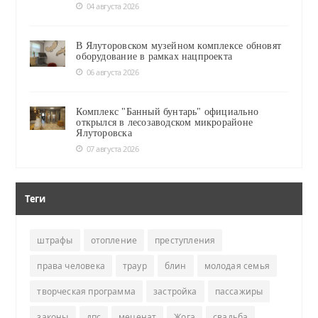
04 августа 2026
В Ялуторовском музейном комплексе обновят
оборудование в рамках нацпроекта
06 августа 2026
Комплекс "Банный бунтарь" официально
открылся в лесозаводском микрорайоне
Ялуторовска
07 августа 2026
Теги
штрафы
отопление
преступления
права человека
траур
блин
молодая семья
творческая программа
застройка
пассажиры
законы
дпс
меценат
Жога
свадьба