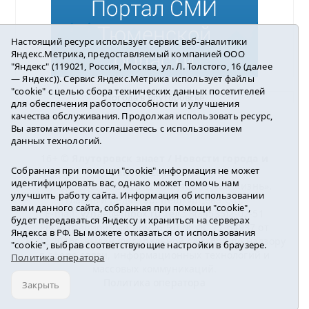
Настоящий ресурс использует сервис веб-аналитики
Яндекс.Метрика, предоставляемый компанией ООО
"Яндекс" (119021, Россия, Москва, ул. Л. Толстого, 16 (далее
— Яндекс)). Сервис Яндекс.Метрика использует файлы
"cookie" с целью сбора технических данных посетителей
Погода в Ялуторовске
для обеспечения работоспособности и улучшения
качества обслуживания. Продолжая использовать ресурс,
Вы автоматически соглашаетесь с использованием
данных технологий.
16+ ©
Ялуторовск знает / Новости города и
Собранная при помощи "cookie" информация не может
района
2016-2023
идентифицировать вас, однако может помочь нам
Учредитель: АНО «ИИЦ « Ялуторовская жизнь».
улучшить работу сайта. Информация об использовании
Главный редактор: Вешкурцева С.П.
вами данного сайта, собранная при помощи "cookie",
E-mail:
yznaet@inbox.ru
Тел.: 8(34535)2-02-51
будет передаваться Яндексу и храниться на серверах
Регистрационный номер ЭЛ № ФС 77-64937 от
Яндекса в РФ. Вы можете отказаться от использования
24.02.2016г. выдан Федеральной службой по надзору
"cookie", выбрав соответствующие настройки в браузере.
в сфере связи, информационных технологий и
Политика оператора
массовых коммуникаций.
Политика оператора
Закрыть