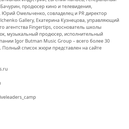
 Бачурин, продюсер кино и телевидения,
 Юрий Омельченко, совладелец и PR директор
lchenko Gallery, Екатерина Кузнецова, управляющий
о агентства Fingertips, сооснователь школы
тюк, музыкальный продюсер, исполнительный
ании Igor Butman Music Group – всего более 30
. Полный список жюри представлен на сайте
s.ru
ru
iveleaders_camp