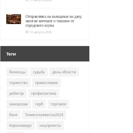
Отправляясь на выходные на дачу,
многие мечтают о тишине от
городского шума
01 августа 2026
Теги
беженцы
судьба
день области
торжество
православие
дебитор
профилактика
заморозки
герб
торговля
банк
Тюменскаявесна2024
Коронавирус
нацпроекты