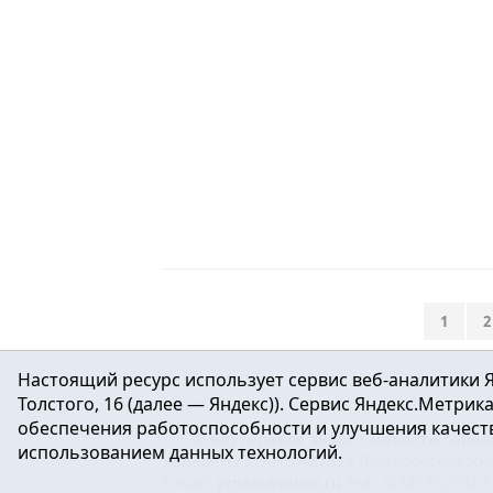
1
2
Настоящий ресурс использует сервис веб-аналитики Я
Толстого, 16 (далее — Яндекс)). Сервис Яндекс.Метри
обеспечения работоспособности и улучшения качеств
16+ ©
Ялуторовск знает / Новости город
использованием данных технологий.
Учредитель: АНО «ИИЦ « Ялуторовская жиз
E-mail:
yznaet@inbox.ru
Тел.: 8(34535)2-02-