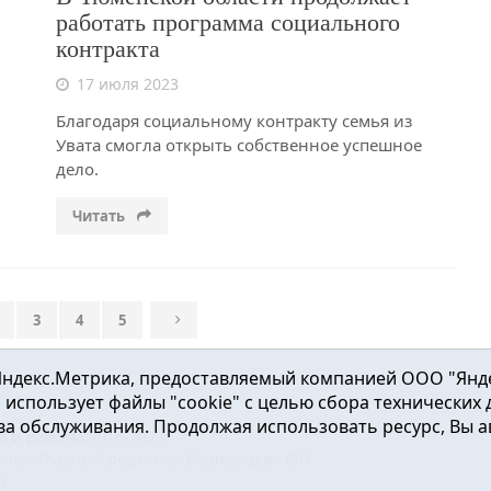
работать программа социального
контракта
17 июля 2023
Благодаря социальному контракту семья из
Увата смогла открыть собственное успешное
дело.
Читать
3
4
5
ндекс.Метрика, предоставляемый компанией ООО "Яндекс"
ка использует файлы "cookie" с целью сбора технических
а обслуживания. Продолжая использовать ресурс, Вы а
а и района
2016-2023
нь». Главный редактор: Вешкурцева С.П.
51