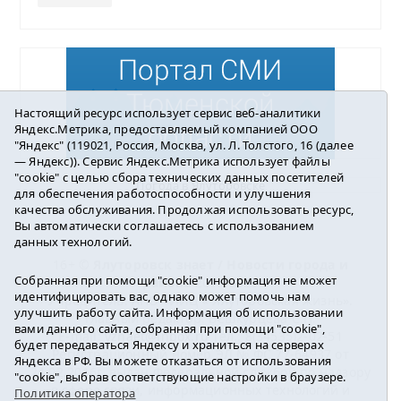
Настоящий ресурс использует сервис веб-аналитики
Яндекс.Метрика, предоставляемый компанией ООО
"Яндекс" (119021, Россия, Москва, ул. Л. Толстого, 16 (далее
— Яндекс)). Сервис Яндекс.Метрика использует файлы
"cookie" с целью сбора технических данных посетителей
Погода в Ялуторовске
для обеспечения работоспособности и улучшения
качества обслуживания. Продолжая использовать ресурс,
Вы автоматически соглашаетесь с использованием
данных технологий.
16+ ©
Ялуторовск знает / Новости города и
Собранная при помощи "cookie" информация не может
района
2016-2023
идентифицировать вас, однако может помочь нам
Учредитель: АНО «ИИЦ « Ялуторовская жизнь».
улучшить работу сайта. Информация об использовании
Главный редактор: Вешкурцева С.П.
вами данного сайта, собранная при помощи "cookie",
E-mail:
yznaet@inbox.ru
Тел.: 8(34535)2-02-51
будет передаваться Яндексу и храниться на серверах
Регистрационный номер ЭЛ № ФС 77-64937 от
Яндекса в РФ. Вы можете отказаться от использования
24.02.2016г. выдан Федеральной службой по надзору
"cookie", выбрав соответствующие настройки в браузере.
в сфере связи, информационных технологий и
Политика оператора