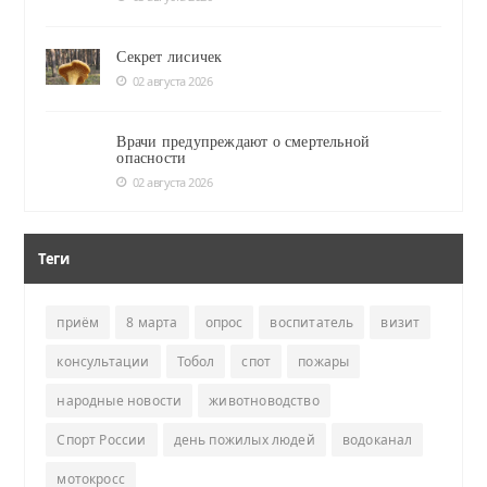
Секрет лисичек
02 августа 2026
Врачи предупреждают о смертельной
опасности
02 августа 2026
Теги
приём
8 марта
опрос
воспитатель
визит
консультации
Тобол
спот
пожары
народные новости
животноводство
Спорт России
день пожилых людей
водоканал
мотокросс