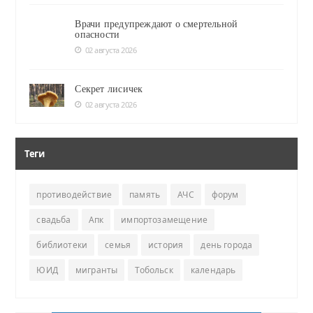
Врачи предупреждают о смертельной
опасности
02 августа 2026
Секрет лисичек
02 августа 2026
Теги
противодействие
память
АЧС
форум
свадьба
Апк
импортозамещение
библиотеки
семья
история
день города
ЮИД
мигранты
Тобольск
календарь