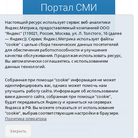
Настоящий ресурс использует сервис веб-аналитики
Яндекс.Метрика, предоставляемый компанией ООО
"Яндекс" (119021, Россия, Москва, ул. Л. Толстого, 16 (далее
— Яндекс)). Сервис Яндекс.Метрика использует файлы
"cookie" с целью сбора технических данных посетителей
Погода в Ялуторовске
для обеспечения работоспособности и улучшения
качества обслуживания. Продолжая использовать ресурс,
Вы автоматически соглашаетесь с использованием
данных технологий.
16+ ©
Ялуторовск знает / Новости города и
Собранная при помощи "cookie" информация не может
района
2016-2023
идентифицировать вас, однако может помочь нам
Учредитель: АНО «ИИЦ « Ялуторовская жизнь».
улучшить работу сайта. Информация об использовании
Главный редактор: Вешкурцева С.П.
вами данного сайта, собранная при помощи "cookie",
E-mail:
yznaet@inbox.ru
Тел.: 8(34535)2-02-51
будет передаваться Яндексу и храниться на серверах
Регистрационный номер ЭЛ № ФС 77-64937 от
Яндекса в РФ. Вы можете отказаться от использования
24.02.2016г. выдан Федеральной службой по надзору
"cookie", выбрав соответствующие настройки в браузере.
в сфере связи, информационных технологий и
Политика оператора
массовых коммуникаций.
Политика оператора
Закрыть