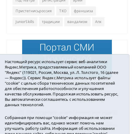
Год театра
регистрация
арми
Пристегнисьроссия
ТКО
франшиза
JuniorSkills
традиции
вандализм
Апк
Настоящий ресурс использует сервис веб-аналитики
Яндекс.Метрика, предоставляемый компанией ООО
"Яндекс" (119021, Россия, Москва, ул. Л. Толстого, 16 (далее
— Яндекс)). Сервис Яндекс.Метрика использует файлы
"cookie" с целью сбора технических данных посетителей
Погода в Ялуторовске
для обеспечения работоспособности и улучшения
качества обслуживания. Продолжая использовать ресурс,
Вы автоматически соглашаетесь с использованием
данных технологий.
16+ ©
Ялуторовск знает / Новости города и
Собранная при помощи "cookie" информация не может
района
2016-2023
идентифицировать вас, однако может помочь нам
Учредитель: АНО «ИИЦ « Ялуторовская жизнь».
улучшить работу сайта. Информация об использовании
Главный редактор: Вешкурцева С.П.
вами данного сайта, собранная при помощи "cookie",