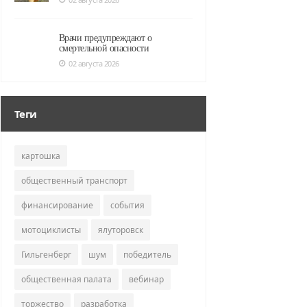
Врачи предупреждают о
смертельной опасности
02 августа 2026
Теги
картошка
общественный транспорт
финансирование
события
мотоциклисты
ялуторовск
Гильгенберг
шум
победитель
общественная палата
вебинар
торжество
разработка