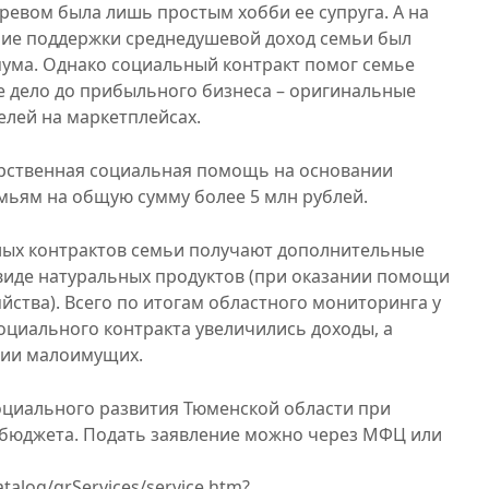
ревом была лишь простым хобби ее супруга. А на
ние поддержки среднедушевой доход семьи был
ма. Однако социальный контракт помог семье
дело до прибыльного бизнеса – оригинальные
елей на маркетплейсах.
дарственная социальная помощь на основании
емьям на общую сумму более 5 млн рублей.
ных контрактов семьи получают дополнительные
 виде натуральных продуктов (при оказании помощи
йства). Всего по итогам областного мониторинга у
оциального контракта увеличились доходы, а
рии малоимущих.
оциального развития Тюменской области при
бюджета. Подать заявление можно через МФЦ или
atalog/grServices/service.htm?