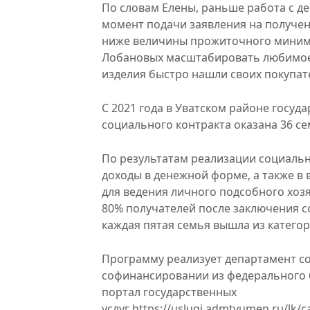
По словам Елены, раньше работа с де
момент подачи заявления на получе
ниже величины прожиточного миниму
Лобановых масштабировать любимое 
изделия быстро нашли своих покупат
С 2021 года в Уватском районе госу
социального контракта оказана 36 с
По результатам реализации социаль
доходы в денежной форме, а также в
для ведения личного подсобного хозя
80% получателей после заключения с
каждая пятая семья вышла из катего
Программу реализует департамент с
софинансировании из федерального 
портал государственных
услуг https://uslugi.admtyumen.ru/lk/c