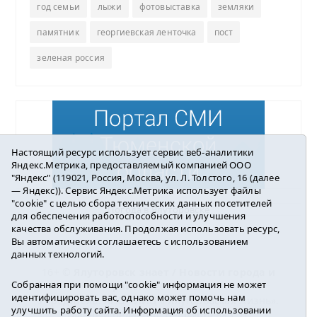
год семьи
лыжи
фотовыставка
земляки
памятник
георгиевская ленточка
пост
зеленая россия
Настоящий ресурс использует сервис веб-аналитики
Яндекс.Метрика, предоставляемый компанией ООО
"Яндекс" (119021, Россия, Москва, ул. Л. Толстого, 16 (далее
— Яндекс)). Сервис Яндекс.Метрика использует файлы
"cookie" с целью сбора технических данных посетителей
Погода в Ялуторовске
для обеспечения работоспособности и улучшения
качества обслуживания. Продолжая использовать ресурс,
Вы автоматически соглашаетесь с использованием
данных технологий.
16+ ©
Ялуторовск знает / Новости города и
Собранная при помощи "cookie" информация не может
района
2016-2023
идентифицировать вас, однако может помочь нам
Учредитель: АНО «ИИЦ « Ялуторовская жизнь».
улучшить работу сайта. Информация об использовании
Главный редактор: Вешкурцева С.П.