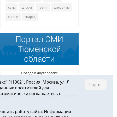
сеть
шторм
грант
алименты
жильё
снаряд
Погода в Ялуторовске
 (119021, Россия, Москва, ул. Л.
Закрыть
 данных посетителей для
втоматически соглашаетесь с
Главная
Новости
О нас
Контакты
учшить работу сайта. Информация
ре связи, информационных технологий и