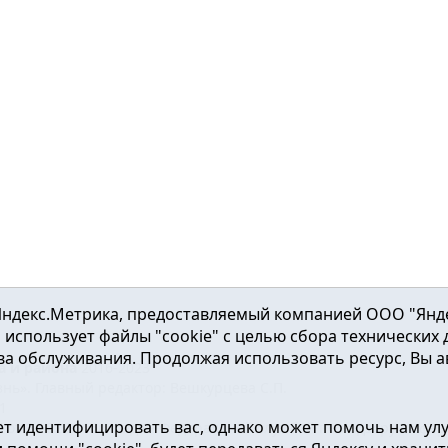
ндекс.Метрика, предоставляемый компанией ООО "Яндекс"
ка использует файлы "cookie" с целью сбора технических
а обслуживания. Продолжая использовать ресурс, Вы а
а и района
2016-2023
нь». Главный редактор: Вешкурцева С.П.
51
т идентифицировать вас, однако может помочь нам ул
от 24.02.2016г. выдан Федеральной службой по надзору в сфе