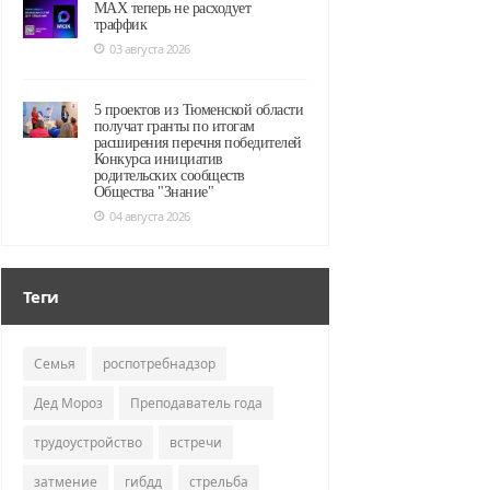
MAX теперь не расходует
траффик
03 августа 2026
5 проектов из Тюменской области
получат гранты по итогам
расширения перечня победителей
Конкурса инициатив
родительских сообществ
Общества "Знание"
04 августа 2026
Теги
Семья
роспотребнадзор
Дед Мороз
Преподаватель года
трудоустройство
встречи
затмение
гибдд
стрельба