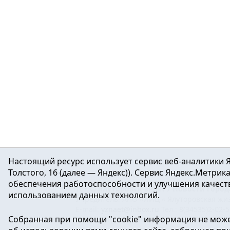
Настоящий ресурс использует сервис веб-аналитики Я
Толстого, 16 (далее — Яндекс)). Сервис Яндекс.Метри
обеспечения работоспособности и улучшения качеств
16+ ©
Ялуторовск знает / Новости город
использованием данных технологий.
Учредитель: АНО «ИИЦ « Ялуторовская жиз
E-mail:
yznaet@inbox.ru
Тел.: 8(34535)2-02-
Собранная при помощи "cookie" информация не може
Регистрационный номер ЭЛ № ФС 77-64937 
массовых коммуникаций.