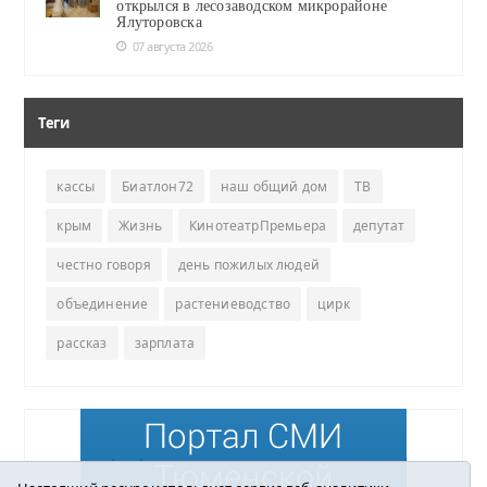
открылся в лесозаводском микрорайоне
Ялуторовска
07 августа 2026
Теги
кассы
Биатлон72
наш общий дом
ТВ
крым
Жизнь
КинотеатрПремьера
депутат
честно говоря
день пожилых людей
объединение
растениеводство
цирк
рассказ
зарплата