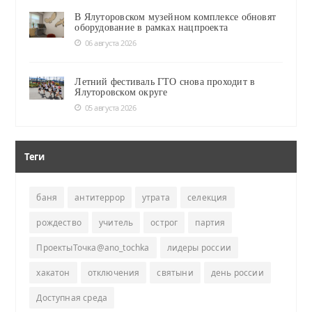
В Ялуторовском музейном комплексе обновят
оборудование в рамках нацпроекта
06 августа 2026
Летний фестиваль ГТО снова проходит в
Ялуторовском округе
05 августа 2026
Теги
баня
антитеррор
утрата
селекция
рождество
учитель
острог
партия
ПроектыТочка@ano_tochka
лидеры россии
хакатон
отключения
святыни
день россии
Доступная среда