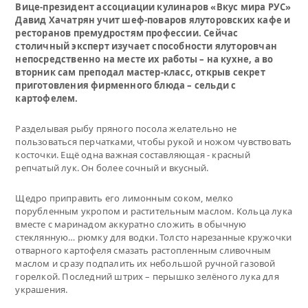
Вице-президент ассоциации кулинаров «Вкус мира РУС»
Давид Хачатрян учит шеф-поваров ялуторовских кафе и
ресторанов премудростям профессии. Сейчас
столичный эксперт изучает способности ялуторовчан
непосредственно на месте их работы – на кухне, а во
вторник сам преподал мастер-класс, открыв секрет
приготовления фирменного блюда – сельди с
картофелем.
Разделывая рыбу пряного посола желательно не
пользоваться перчатками, чтобы рукой и ножом чувствовать
косточки. Ещё одна важная составляющая - красный
репчатый лук. Он более сочный и вкусный.
Щедро приправить его лимонным соком, мелко
порубленным укропом и растительным маслом. Кольца лука
вместе с маринадом аккуратно сложить в обычную
стеклянную… рюмку для водки. Толсто нарезанные кружочки
отварного картофеля смазать растопленным сливочным
маслом и сразу подпалить их небольшой ручной газовой
горелкой. Последний штрих – перышко зелёного лука для
украшения.