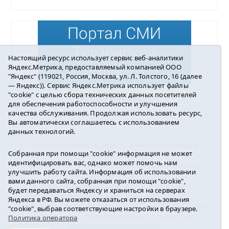
Настоящий ресурс использует сервис веб-аналитики
Яндекс.Метрика, предоставляемый компанией ООО
"Яндекс" (119021, Россия, Москва, ул. Л. Толстого, 16 (далее
— Яндекс)). Сервис Яндекс.Метрика использует файлы
"cookie" с целью сбора технических данных посетителей
Погода в Ялуторовске
для обеспечения работоспособности и улучшения
качества обслуживания. Продолжая использовать ресурс,
Вы автоматически соглашаетесь с использованием
данных технологий.
16+ ©
Ялуторовск знает / Новости города и
Собранная при помощи "cookie" информация не может
района
2016-2023
идентифицировать вас, однако может помочь нам
Учредитель: АНО «ИИЦ « Ялуторовская жизнь».
улучшить работу сайта. Информация об использовании
Главный редактор: Вешкурцева С.П.
вами данного сайта, собранная при помощи "cookie",
E-mail:
yznaet@inbox.ru
Тел.: 8(34535)2-02-51
будет передаваться Яндексу и храниться на серверах
Регистрационный номер ЭЛ № ФС 77-64937 от
Яндекса в РФ. Вы можете отказаться от использования
24.02.2016г. выдан Федеральной службой по надзору
"cookie", выбрав соответствующие настройки в браузере.
в сфере связи, информационных технологий и
Политика оператора
массовых коммуникаций.