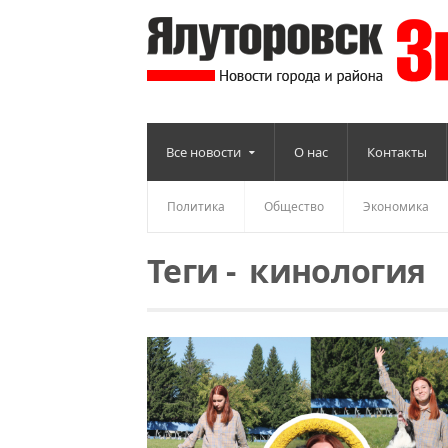
Все новости
О нас
Контакты
Политика
Общество
Экономика
Теги
-
кинология
Читать