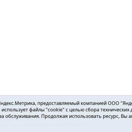
ндекс.Метрика, предоставляемый компанией ООО "Яндекс"
ка использует файлы "cookie" с целью сбора технических
а обслуживания. Продолжая использовать ресурс, Вы а
а и района
2016-2023
нь». Главный редактор: Вешкурцева С.П.
51