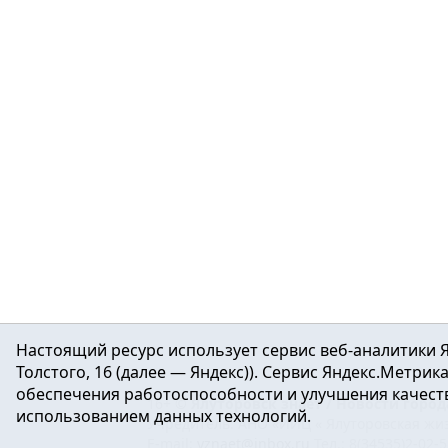
Настоящий ресурс использует сервис веб-аналитики Я
Толстого, 16 (далее — Яндекс)). Сервис Яндекс.Метри
обеспечения работоспособности и улучшения качеств
16+ ©
Ялуторовск знает / Новости город
использованием данных технологий.
Учредитель: АНО «ИИЦ « Ялуторовская жиз
E-mail:
yznaet@inbox.ru
Тел.: 8(34535)2-02-