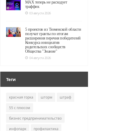
MAX теперь не расходует
траффик
03 августа 2026
5 проектов из Тюменской области
получат гранты по итогам
расширения перечня победителей
Конкурса инициатив
родительских сообществ
Общества "Знание"
04 августа 2026
Теги
красная горка
шторм
штраф
55 с плюсом
бизнес предпринимательство
инфопарк
профилактика