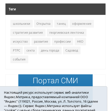
Теги
школьники
Открытка
танец
оформление
стратегия развития
георгиевская ленточка
искусство
развитие
профессии
НКО
РТРС
секта
день города
Садовод
события
Настоящий ресурс использует сервис веб-аналитики
Яндекс.Метрика, предоставляемый компанией ООО
"Яндекс" (119021, Россия, Москва, ул. Л. Толстого, 16 (далее
— Яндекс)). Сервис Яндекс.Метрика использует файлы
"cookie" с целью сбора технических данных посетителей