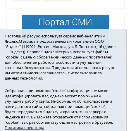
Настоящий ресурс использует сервис веб-аналитики
Яндекс.Метрика, предоставляемый компанией ООО
"Яндекс" (119021, Россия, Москва, ул. Л. Толстого, 16 (далее
— Яндекс)). Сервис Яндекс.Метрика использует файлы
"cookie" с целью сбора технических данных посетителей
Погода в Ялуторовске
для обеспечения работоспособности и улучшения
качества обслуживания. Продолжая использовать ресурс,
Вы автоматически соглашаетесь с использованием
данных технологий.
16+ ©
Ялуторовск знает / Новости города и
Собранная при помощи "cookie" информация не может
района
2016-2023
идентифицировать вас, однако может помочь нам
Учредитель: АНО «ИИЦ « Ялуторовская жизнь».
улучшить работу сайта. Информация об использовании
Главный редактор: Вешкурцева С.П.
вами данного сайта, собранная при помощи "cookie",
E-mail:
yznaet@inbox.ru
Тел.: 8(34535)2-02-51
будет передаваться Яндексу и храниться на серверах
Регистрационный номер ЭЛ № ФС 77-64937 от
Яндекса в РФ. Вы можете отказаться от использования
24.02.2016г. выдан Федеральной службой по надзору
"cookie", выбрав соответствующие настройки в браузере.
в сфере связи, информационных технологий и
Политика оператора