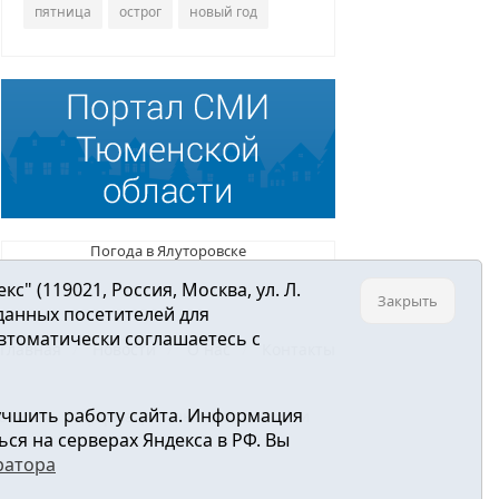
пятница
острог
новый год
Погода в Ялуторовске
 (119021, Россия, Москва, ул. Л.
Закрыть
 данных посетителей для
втоматически соглашаетесь с
Главная
Новости
О нас
Контакты
учшить работу сайта. Информация
ре связи, информационных технологий и
ся на серверах Яндекса в РФ. Вы
ратора