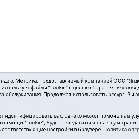
ндекс.Метрика, предоставляемый компанией ООО "Яндекс"
ка использует файлы "cookie" с целью сбора технических
а обслуживания. Продолжая использовать ресурс, Вы а
а и района
2016-2023
нь». Главный редактор: Вешкурцева С.П.
51
т идентифицировать вас, однако может помочь нам ул
от 24.02.2016г. выдан Федеральной службой по надзору в сфе
помощи "cookie", будет передаваться Яндексу и хранить
в соответствующие настройки в браузере.
Политика опе