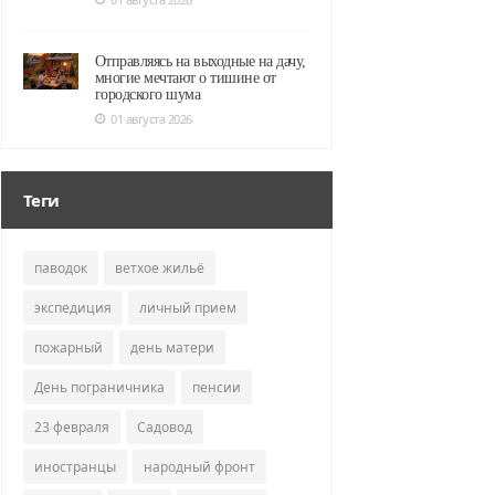
Отправляясь на выходные на дачу,
многие мечтают о тишине от
городского шума
01 августа 2026
Теги
паводок
ветхое жильё
экспедиция
личный прием
пожарный
день матери
День пограничника
пенсии
23 февраля
Садовод
иностранцы
народный фронт