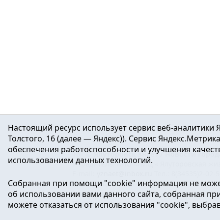
Настоящий ресурс использует сервис веб-аналитики Я
Толстого, 16 (далее — Яндекс)). Сервис Яндекс.Метри
обеспечения работоспособности и улучшения качеств
16+ ©
Ялуторовск знает / Новости город
использованием данных технологий.
Учредитель: АНО «ИИЦ « Ялуторовская жиз
E-mail:
yznaet@inbox.ru
Тел.: 8(34535)2-02-
Собранная при помощи "cookie" информация не може
Регистрационный номер ЭЛ № ФС 77-64937 
об использовании вами данного сайта, собранная при 
массовых коммуникаций.
Политика оператора
можете отказаться от использования "cookie", выбра