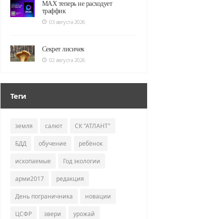
MAX теперь не расходует
траффик
03 августа 2026
Секрет лисичек
02 августа 2026
Теги
земля
салют
СК "АТЛАНТ"
БДД
обучение
ребёнок
ископаемые
Год экологии
арми2017
редакция
День пограничника
новации
ЦСФР
звери
урожай