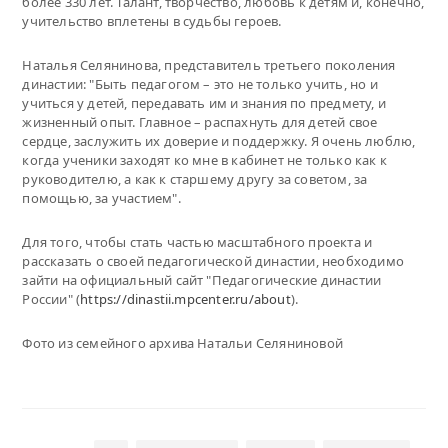
более 330 лет. Талант, творчество, любовь к детям и, конечно,
учительство вплетены в судьбы героев.
Наталья Селянинова, представитель третьего поколения
династии: "Быть педагогом – это не только учить, но и
учиться у детей, передавать им и знания по предмету, и
жизненный опыт. Главное – распахнуть для детей свое
сердце, заслужить их доверие и поддержку. Я очень люблю,
когда ученики заходят ко мне в кабинет не только как к
руководителю, а как к старшему другу за советом, за
помощью, за участием".
Для того, чтобы стать частью масштабного проекта и
рассказать о своей педагогической династии, необходимо
зайти на официальный сайт "Педагогические династии
России" (
https://dinastii.mpcenter.ru/about
).
Фото из семейного архива Натальи Селяниновой