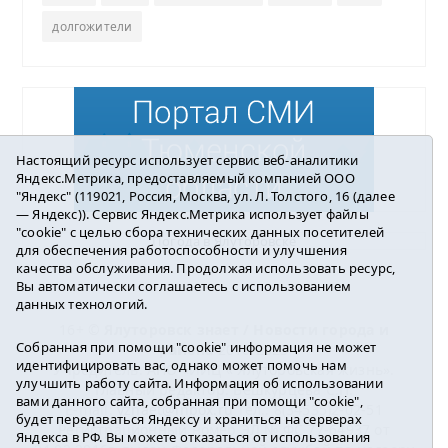
долгожители
Настоящий ресурс использует сервис веб-аналитики
Яндекс.Метрика, предоставляемый компанией ООО
"Яндекс" (119021, Россия, Москва, ул. Л. Толстого, 16 (далее
— Яндекс)). Сервис Яндекс.Метрика использует файлы
"cookie" с целью сбора технических данных посетителей
Погода в Ялуторовске
для обеспечения работоспособности и улучшения
качества обслуживания. Продолжая использовать ресурс,
Вы автоматически соглашаетесь с использованием
данных технологий.
16+ ©
Ялуторовск знает / Новости города и
Собранная при помощи "cookie" информация не может
района
2016-2023
идентифицировать вас, однако может помочь нам
Учредитель: АНО «ИИЦ « Ялуторовская жизнь».
улучшить работу сайта. Информация об использовании
Главный редактор: Вешкурцева С.П.
вами данного сайта, собранная при помощи "cookie",
E-mail:
yznaet@inbox.ru
Тел.: 8(34535)2-02-51
будет передаваться Яндексу и храниться на серверах
Регистрационный номер ЭЛ № ФС 77-64937 от
Яндекса в РФ. Вы можете отказаться от использования