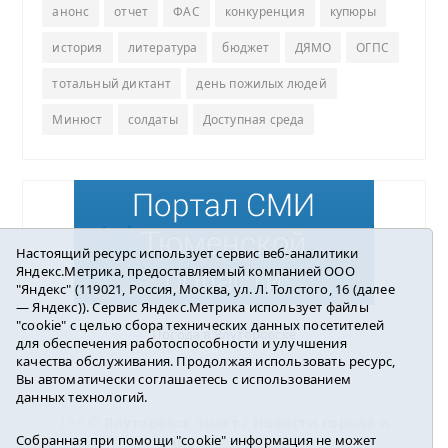
анонс
отчет
ФАС
конкуренция
купюры
история
литература
бюджет
ДЯМО
ОГПС
тотальный диктант
день пожилых людей
Минюст
солдаты
Доступная среда
Настоящий ресурс использует сервис веб-аналитики
Яндекс.Метрика, предоставляемый компанией ООО
"Яндекс" (119021, Россия, Москва, ул. Л. Толстого, 16 (далее
— Яндекс)). Сервис Яндекс.Метрика использует файлы
"cookie" с целью сбора технических данных посетителей
Погода в Ялуторовске
для обеспечения работоспособности и улучшения
качества обслуживания. Продолжая использовать ресурс,
Вы автоматически соглашаетесь с использованием
данных технологий.
16+ ©
Ялуторовск знает / Новости города и
Собранная при помощи "cookie" информация не может
района
2016-2023