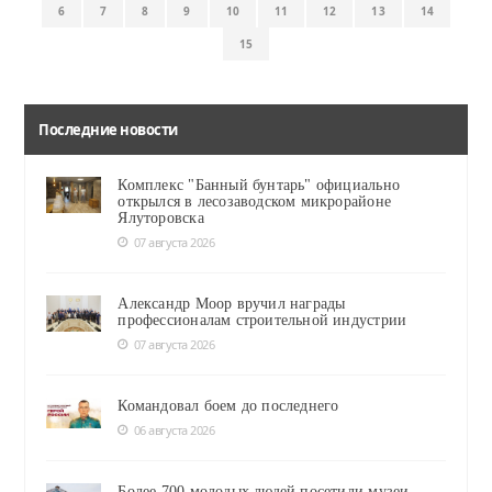
6
7
8
9
10
11
12
13
14
15
Последние новости
Комплекс "Банный бунтарь" официально
открылся в лесозаводском микрорайоне
Ялуторовска
07 августа 2026
Александр Моор вручил награды
профессионалам строительной индустрии
07 августа 2026
Командовал боем до последнего
06 августа 2026
Более 700 молодых людей посетили музеи